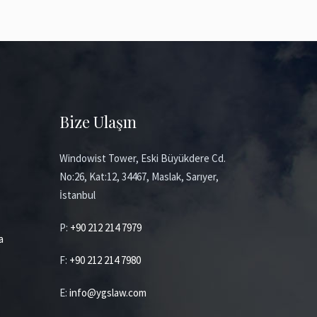
Bize Ulaşın
Windowist Tower, Eski Büyükdere Cd.
No:26, Kat:12, 34467, Maslak, Sarıyer,
İstanbul
P:
+90 212 214 7979
a
F:
+90 212 214 7980
E:
info@ygslaw.com