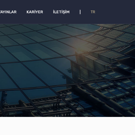
YAYINLAR
KARIYER
İLETIŞIM
|
TR