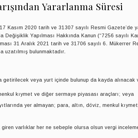
Barışından Yararlanma Süresi
, 17 Kasım 2020 tarih ve 31307 sayılı Resmi Gazete’de y
da Değişiklik Yapılması Hakkında Kanun (“7256 sayılı Kan
laması 31 Aralık 2021 tarih ve 31706 sayılı 6. Mükerrer
ha uzatılmış bulunmaktadır.
getirilecek veya yurt içinde bulunup da kayda alınacak va
 menkul kıymet ve diğer sermaye piyasası araçları; veya
yıtlarında yer almayan; para, altın, döviz, menkul kıymet
iren varlıklar her ne sebeple olursa olsun vergi incelem