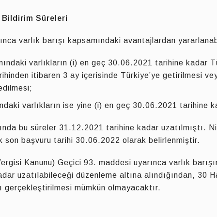
Bildirim Süreleri
nca varlık barışı kapsamındaki avantajlardan yararlanab
ındaki varlıkların (i) en geç 30.06.2021 tarihine kadar 
 tarihinden itibaren 3 ay içerisinde Türkiye’ye getirilmesi 
edilmesi;
aki varlıkların ise yine (i) en geç 30.06.2021 tarihine kada
nda bu süreler 31.12.2021 tarihine kadar uzatılmıştı. Nitek
k son başvuru tarihi 30.06.2022 olarak belirlenmiştir.
ergisi Kanunu) Geçici 93. maddesi uyarınca varlık barışın
adar uzatılabileceği düzenleme altına alındığından, 30 H
mı gerçekleştirilmesi mümkün olmayacaktır.