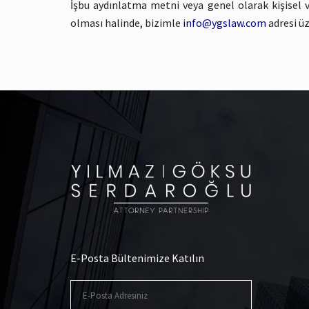
İşbu aydınlatma metni veya genel olarak kişisel ve
olması halinde, bizimle
info@ygslaw.com
adresi üz
E-Posta Bültenimize Katılın