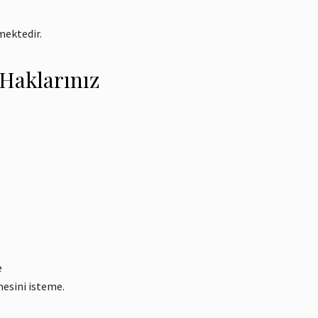
mektedir.
 Haklarınız
e
mesini isteme.