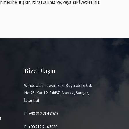
mesine ilişkin itirazlarınız ve/veya şikâyetleriniz
Bize Ulaşın
Windowist Tower, Eski Büyükdere Cd.
No:26, Kat:12, 34467, Maslak, Sarıyer,
İstanbul
P:
+90 212 214 7979
a
F:
+90 212 214 7980