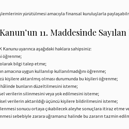
e işlemlerinin yürütülmesi amacıyla finansal kuruluşlarla paylaşabil
k Kanun’un 11. Maddesinde Sayılan
VK Kanunu uyarınca aşağıdaki haklara sahipsiniz:
ini öğrenme;
n olarak bilgi talep etme;
arın amacına uygun kullanılıp kullanılmadığını öğrenme;
üncü kişilere aktarılmış olması durumunda bu kişileri öğrenme;
ı hâlinde bunların düzeltilmesini isteme;
el verilerin silinmesini veya yok edilmesini isteme;
el verilerin aktarıldığı üçüncü kişilere bildirilmesini isteme;
işlenmesi sonucu ortaya çıkabilecek aleyhe sonuçlara itiraz etme v
işlenmesi sebebiyle zarara uğramanız halinde bu zararın tazmin edil