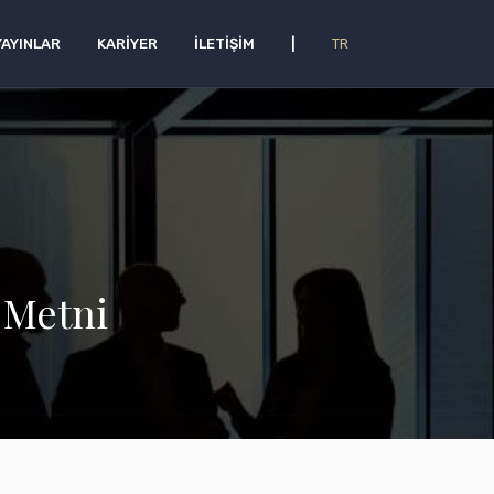
YAYINLAR
KARIYER
İLETIŞIM
|
TR
 Metni