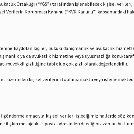
katlık Ortaklığı (“YGS”) tarafından işlenebilecek kişisel verileri,
Kişisel Verilerin Korunması Kanunu (“KVK Kanunu”) kapsamındaki hakl
tenine kaydolan kişiler, hukuki danışmanlık ve avukatlık hizmetl
nışmanlık ya da avukatlık hizmetine veya uyuşmazlığa konu/taraf olan
at-müvekkil gizliliğine tabi olup çok gizli olarak değerlendirilir.
areti üzerinden kişisel verilerini toplamamakta veya işlememektedi
önderme amacıyla kişisel verileri işlediğimiz hallerde söz konus
ne ilişkin mesajdaki e-posta adresinden dilediğiniz zaman bu tür m