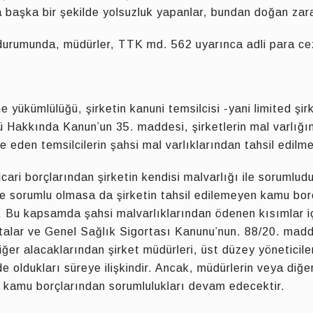
a başka bir şekilde yolsuzluk yapanlar, bundan doğan za
li durumunda, müdürler, TTK md. 562 uyarınca adli para ce
 yükümlülüğü, şirketin kanuni temsilcisi -yani limited şirk
ü Hakkında Kanun’un 35. maddesi, şirketlerin mal varlı
e eden temsilcilerin şahsi mal varlıklarından tahsil edil
ticari borçlarından şirketin kendisi malvarlığı ile sorumlud
 ile sorumlu olmasa da şirketin tahsil edilemeyen kamu b
r. Bu kapsamda şahsi malvarlıklarından ödenen kısımlar içi
talar ve Genel Sağlık Sigortası Kanunu’nun. 88/20. madde
ğer alacaklarından şirket müdürleri, üst düzey yöneticile
e oldukları süreye ilişkindir. Ancak, müdürlerin veya diğe
 kamu borçlarından sorumlulukları devam edecektir.