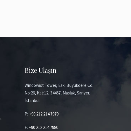
Bize Ulaşın
Windowist Tower, Eski Büyükdere Cd.
No:26, Kat:12, 34467, Maslak, Sarıyer,
İstanbul
P:
+90 212 214 7979
a
F:
+90 212 214 7980