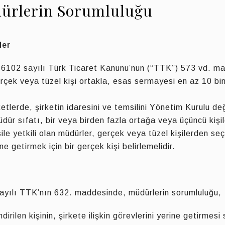
dürlerin Sorumluluğu
ler
er 6102 sayılı Türk Ticaret Kanunu’nun (“TTK”) 573 vd. m
erçek veya tüzel kişi ortakla, esas sermayesi en az 10 bi
ketlerde, şirketin idaresini ve temsilini Yönetim Kurulu d
dür sıfatı, bir veya birden fazla ortağa veya üçüncü kişi
sile yetkili olan müdürler, gerçek veya tüzel kişilerden s
e getirmek için bir gerçek kişi belirlemelidir.
yılı TTK’nın 632. maddesinde, müdürlerin sorumluluğu,
ndirilen kişinin, şirkete ilişkin görevlerini yerine getirmesi