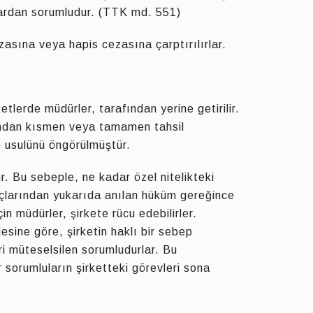
rardan sorumludur. (TTK md. 551)
zasına veya hapis cezasına çarptırılırlar.
etlerde müdürler, tarafından yerine getirilir.
ğından kısmen veya tamamen tahsil
me usulünü öngörülmüştür.
ur. Bu sebeple, ne kadar özel nitelikteki
orçlarından yukarıda anılan hüküm gereğince
n müdürler, şirkete rücu edebilirler.
sine göre, şirketin haklı bir sebep
ri müteselsilen sorumludurlar. Bu
r sorumluların şirketteki görevleri sona