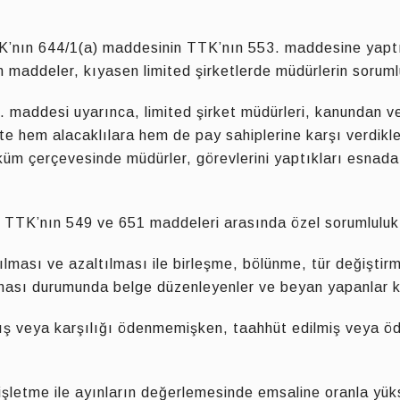
TK’nın 644/1(a) maddesinin TTK’nın 553. maddesine yaptı
maddeler, kıyasen limited şirketlerde müdürlerin sorumlu
 maddesi uyarınca, limited şirket müdürleri, kanundan v
rkete hem alacaklılara hem de pay sahiplerine karşı verdik
üm çerçevesinde müdürler, görevlerini yaptıkları esnada g
 TTK’nın 549 ve 651 maddeleri arasında özel sorumluluk h
rılması ve azaltılması ile birleşme, bölünme, tür değişti
ı olması durumunda belge düzenleyenler ve beyan yapanlar 
veya karşılığı ödenmemişken, taahhüt edilmiş veya öden
letme ile ayınların değerlemesinde emsaline oranla yüksek