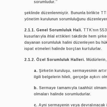
sorumludur.’’
şeklinde düzenlenmiştir. Bununla birlikte T
yönetim kurulunun sorumluluğunu düzenleyen 
2.1.1. Genel Sorumluluk Hali.
TTK’nın 553.
kusurlarıyla ihlal ettikleri takdirde hem şi
dayanan sorumluluk halini düzenleyen bu hük
ispat etmeleri halinde borçtan kurtulurlar.
2.1.2. Özel Sorumluluk Halleri.
Müdürlerin,
a.
Şirketin kuruluşu, sermayesinin artı
ilgili belgelerin hileli, gerçeğe aykır
b.
Sermaye tamamıyla taahhüt olmamış 
olmaları halinde sorumludurlar.
c.
Ayni sermayenin veya devralınacak iş