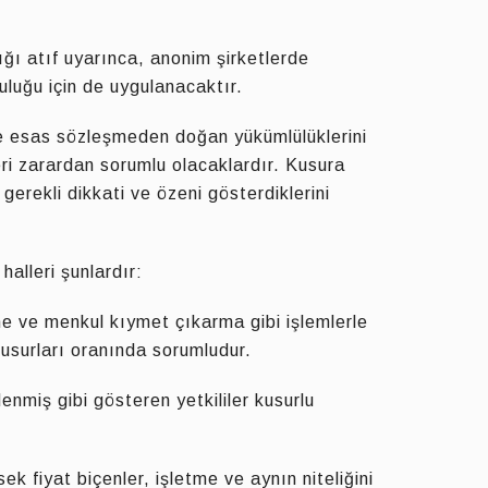
ğı atıf uyarınca, anonim şirketlerde
luğu için de uygulanacaktır.
e esas sözleşmeden doğan yükümlülüklerini
leri zarardan sorumlu olacaklardır. Kusura
erekli dikkati ve özeni gösterdiklerini
alleri şunlardır:
rme ve menkul kıymet çıkarma gibi işlemlerle
kusurları oranında sorumludur.
miş gibi gösteren yetkililer kusurlu
 fiyat biçenler, işletme ve aynın niteliğini