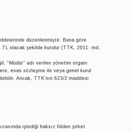
addelerinde düzenlenmiştir. Buna göre
n TL olacak şekilde kurulur (TTK, 2011: md.
eğil, “Müdür” adı verilen yönetim organı
lere, esas sözleşme ile veya genel kurul
eçilebilir. Ancak, TTK’nın 623/2 maddesi
 sırasında işlediği haksız fiilden şirket