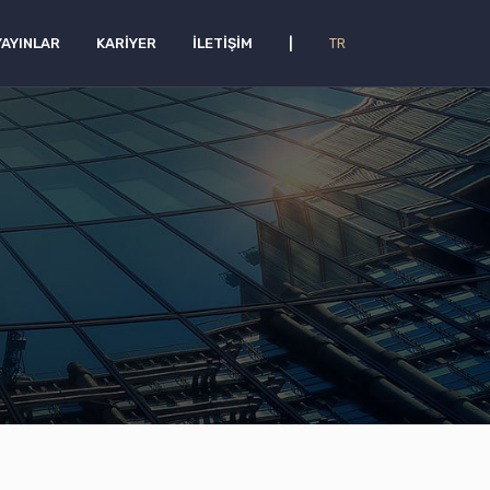
YAYINLAR
KARIYER
İLETIŞIM
|
TR